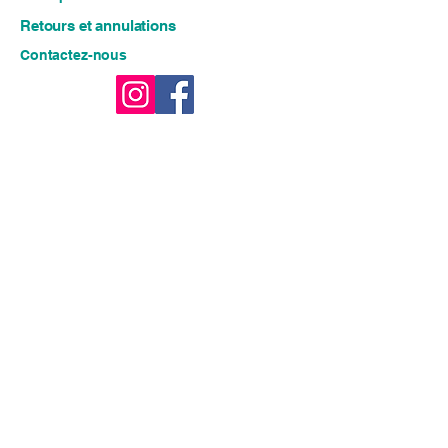
Retours et annulations
Contactez-nous
Restez connecté pour des 
idées fraîches et des offres 
exclusives !!
E-mail
*
Rejoindre
Je souhaite m'abonner à votre 
liste de diffusion.