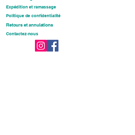
Expédition et ramassage
Politique de confidentialité
Retours et annulations
Contactez-nous
Restez connecté pour des 
idées fraîches et des offres 
exclusives !!
E-mail
*
Rejoindre